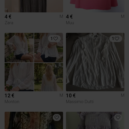
4 €
4 €
M
M
Zara
Muu
1
1
12 €
10 €
M
M
Monton
Massimo Dutti