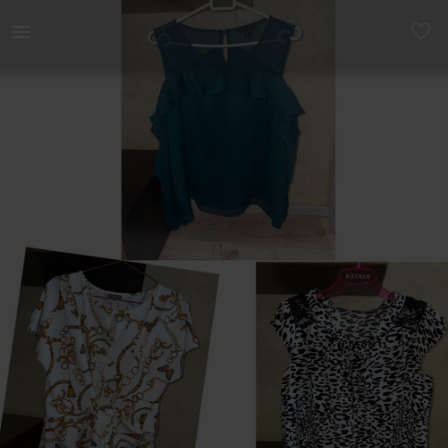
Naistele | Ostuga tasuta kaasa. M suuruses pluusid | YAGA