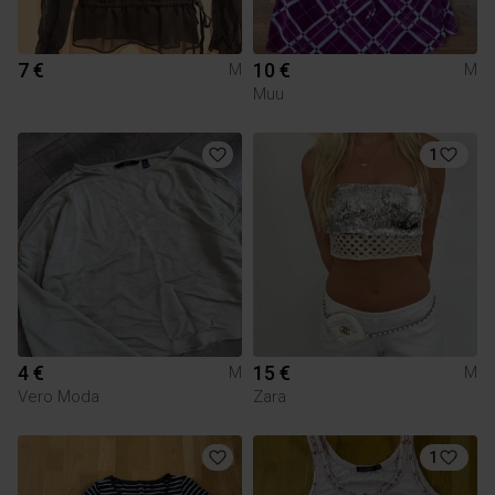
7 €
10 €
M
M
Muu
1
4 €
15 €
M
M
Vero Moda
Zara
1