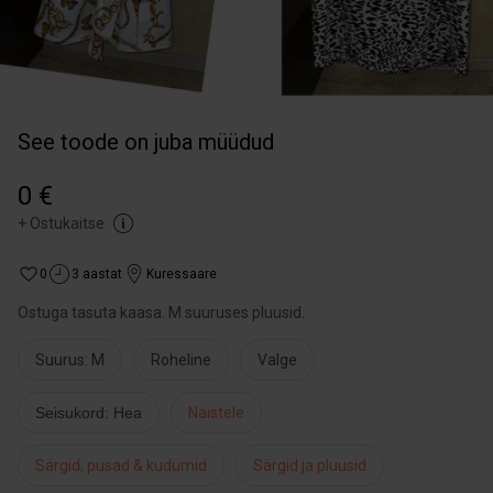
See toode on juba müüdud
0 €
+
Ostukaitse
0
3 aastat
Kuressaare
Ostuga tasuta kaasa. M suuruses pluusid.
Suurus: M
Roheline
Valge
Seisukord: Hea
Naistele
Särgid, pusad & kudumid
Särgid ja pluusid