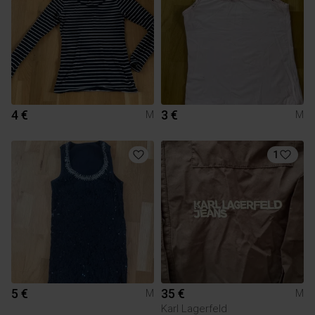
4 €
3 €
M
M
1
5 €
35 €
M
M
Karl Lagerfeld