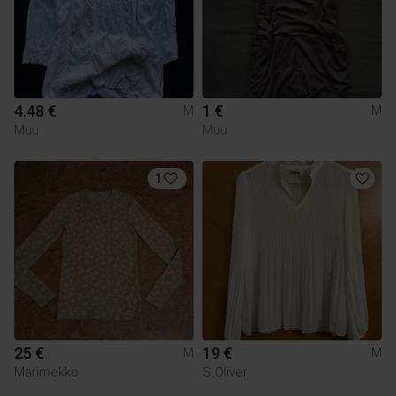
4.48 €
1 €
M
M
Muu
Muu
1
25 €
19 €
M
M
Marimekko
S.Oliver