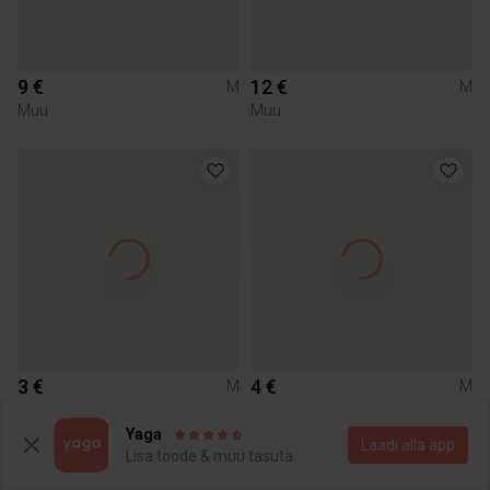
9 €
12 €
M
M
Muu
Muu
3 €
4 €
M
M
Yaga
Laadi alla äpp
2
Lisa toode & müü tasuta