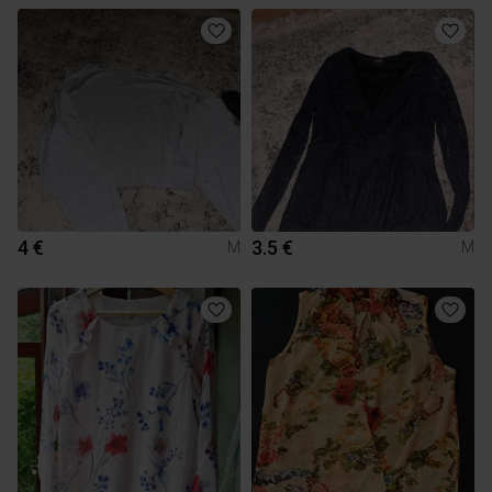
4 €
3.5 €
M
M