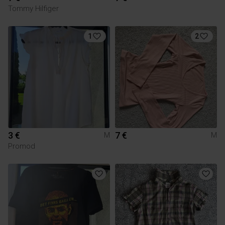
Tommy Hilfiger
1
2
3 €
7 €
M
M
Promod