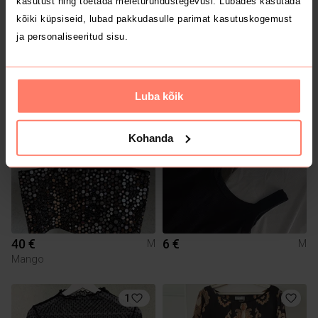
kasutust ning toetada meieturundustegevusi. Lubades kasutada
kõiki küpsiseid, lubad pakkudasulle parimat kasutuskogemust
ja personaliseeritud sisu.
7 €
5 €
M
M
River Island
Superdry
Luba kõik
Kohanda
40 €
6 €
M
M
Mango
1