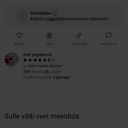
Ostukaitse
Kõikidel
platvormisisestel tellimustel
Jaga
Meeldib
Kopeeri link
Saada sõnum
liisi-yagapood
5
(
9
)
Sellel nädalal aktiivne
330+
Müüdud
28
Jälgijat
Tavaliselt postitab
2 päevaga
Sulle võib veel meeldida: