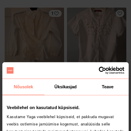
1
6 €
6 €
M
M
Tom Tailor
Nõusolek
Üksikasjad
Teave
3
2
Veebilehel on kasutatud küpsiseid.
Kasutame Yaga veebilehel küpsiseid, et pakkuda mugavat
veebis ostlemise jamüümise kogemust, analüüsida selle