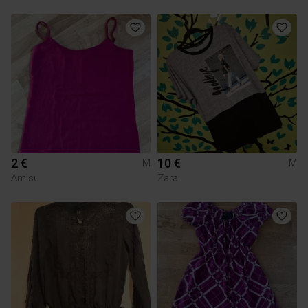
2 €
10 €
M
M
Amisu
Zara