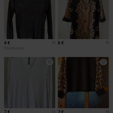
4 €
6 €
M
M
Stradivarius
7 €
7 €
M
M