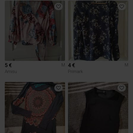
5 €
4 €
M
M
Amisu
Primark