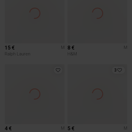
15 €
8 €
M
M
Ralph Lauren
H&M
3
4 €
5 €
M
M