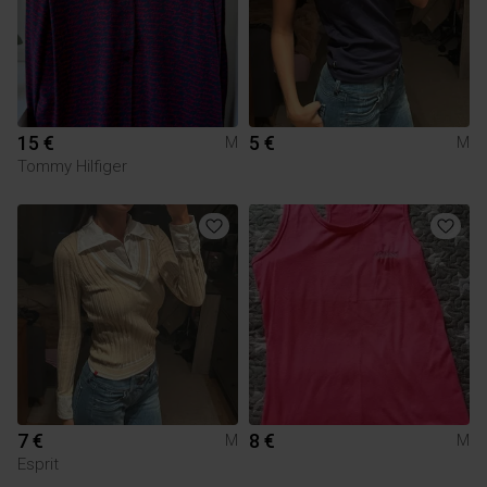
15 €
5 €
M
M
Tommy Hilfiger
7 €
8 €
M
M
Esprit