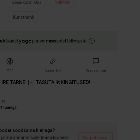
Seisukord: Uus
Naistele
Kunstnahk
e
kõikidel
platvormisisestel tellimustel
Jaga
Kopeeri link
Saada sõnum
IIRE TARNE! | ✅ TASUTA 🎁KINGITUSED!
)
ijat
4 tunniga
toodet soodsama hinnaga?
t ja me anname sulle teada kui selle
Registreeru