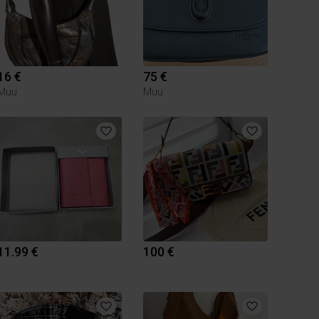
16 €
75 €
Muu
Muu
11.99 €
100 €