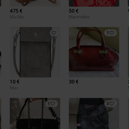
475 €
50 €
Miu Miu
Marimekko
1
10 €
30 €
Muu
1
3