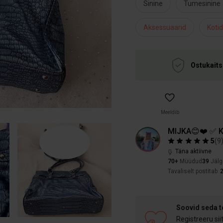
Sinine
Tumesinine
Aksessuaarid
Kotid
Ostukaits
Meeldib
MIJKA😊❤️ ✅ K
5
(
9
Täna aktiivne
70+
Müüdud
39
Jälg
Tavaliselt postitab
2
Soovid seda 
Registreeru sii