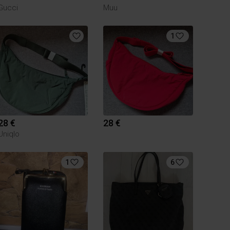
Gucci
Muu
1
28 €
28 €
Uniqlo
1
6