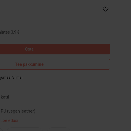
lates 3.9 €
Osta
Tee pakkumine
arjumaa
,
Viimsi
 kott!
 PU (vegan leather)
.
Loe edasi