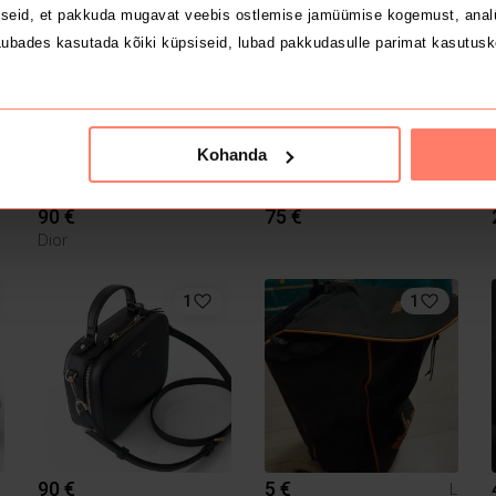
seid, et pakkuda mugavat veebis ostlemise jamüümise kogemust, analü
1
3
ubades kasutada kõiki küpsiseid, lubad pakkudasulle parimat kasutusk
Kohanda
90 €
75 €
Dior
1
1
90 €
5 €
L