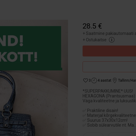
28.5 €
+
Saatmine pakiautomaati a
+
Ostukaitse
3
4 aastat
Tallinn/H
*SUPERPAKKUMINE* UUS!
HEXAGONA (Prantsusmaa)
Väga kvaliteetne ja luksuslik
✅ Praktiline disain!
✅ Materjal kõrgekvaliteetne
✅ Suurus 37x30x12cm!
✅ Sobib sülearvutile nt. Ma
..