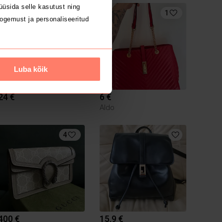
üsida selle kasutust ning
1
ogemust ja personaliseeritud
Luba kõik
24 €
6 €
Aldo
4
400 €
15.9 €