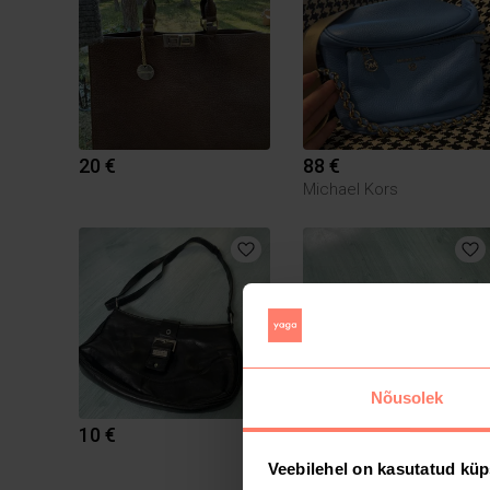
20 €
88 €
Michael Kors
Nõusolek
10 €
17 €
Escada
Veebilehel on kasutatud küp