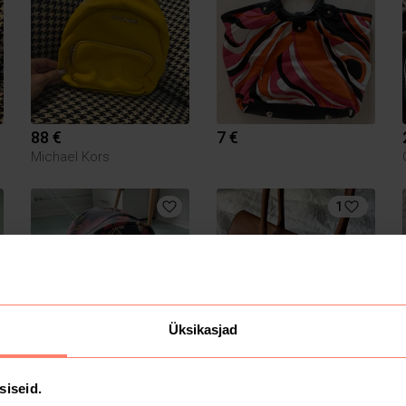
88 €
7 €
Michael Kors
1
Üksikasjad
10 €
70 €
Mulberry
siseid.