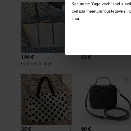
Kasutame Yaga veebilehel küpsi
toetada meieturundustegevusi. L
sisu.
199 €
12 €
By Malene Birger
25 €
90 €
M