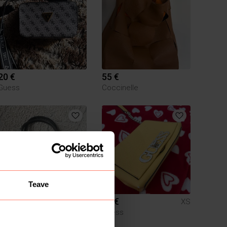
20 €
55 €
Guess
Coccinelle
Teave
10 €
20 €
XS
Guess