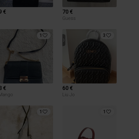
9 €
70 €
Guess
1
3
3 €
60 €
Mango
Liu Jo
1
1