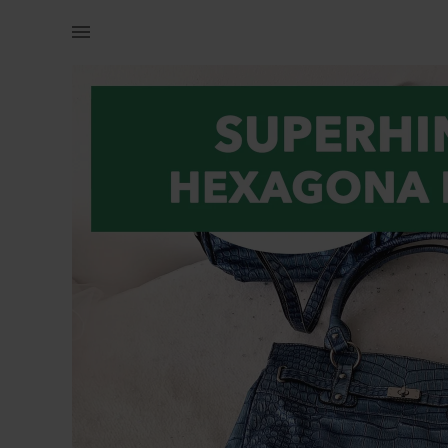
Naistele | *SUPERPAKKUMINE* UUS! HEXAGONA (Prants | YAGA