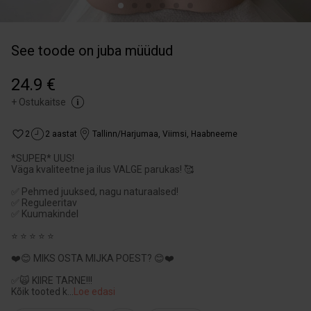
See toode on juba müüdud
24.9 €
+
Ostukaitse
2
2 aastat
Tallinn/Harjumaa
,
Viimsi, Haabneeme
*SUPER* UUS!
Väga kvaliteetne ja ilus VALGE parukas! 🥰
✅ Pehmed juuksed, nagu naturaalsed!
✅ Reguleeritav
✅ Kuumakindel
⭐ ⭐ ⭐ ⭐ ⭐
❤️😊 MIKS OSTA MIJKA POEST? 😊❤️
✅🙀 KIIRE TARNE!!!
Kõik tooted k
...
Loe edasi