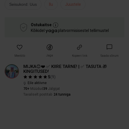
Seisukord: Uus
Ilu
Juustele
Ostukaitse
Kõikidel
platvormisisestel tellimustel
Jaga
Meeldib
Kopeeri link
Saada sõnum
MIJKA😊❤️ ✅ KIIRE TARNE! | ✅ TASUTA 🎁
KINGITUSED!
5
(
9
)
Eile aktiivne
70+
Müüdud
39
Jälgijat
Tavaliselt postitab
24 tunniga