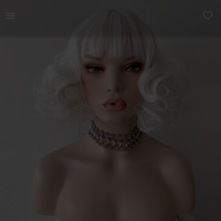
Ilu | *SUPER* UUS! Väga kvaliteetne ja ilus V | YAGA