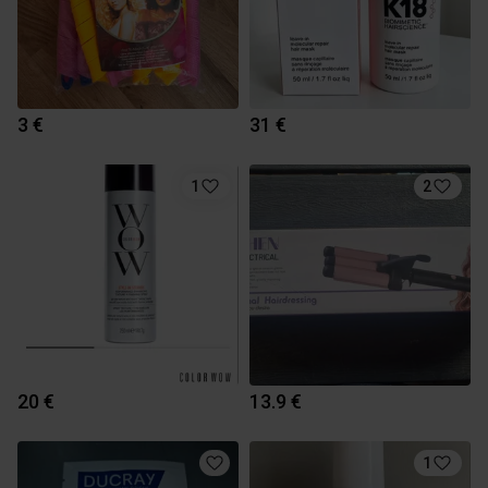
3 €
31 €
1
2
20 €
13.9 €
1