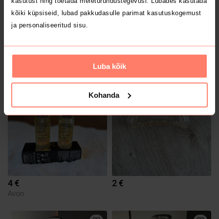
kasutust ning toetada meieturundustegevusi. Lubades kasutada
kõiki küpsiseid, lubad pakkudasulle parimat kasutuskogemust
ja personaliseeritud sisu.
3 €
2 €
Luba kõik
1
Kohanda
4 €
2 €
Avon