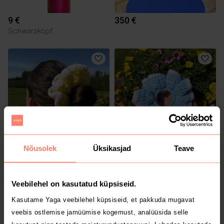
9 €
350 €
Schwarzkopf
Nõusolek
Üksikasjad
Teave
10 €
10 €
Veebilehel on kasutatud küpsiseid.
Kasutame Yaga veebilehel küpsiseid, et pakkuda mugavat
veebis ostlemise jamüümise kogemust, analüüsida selle