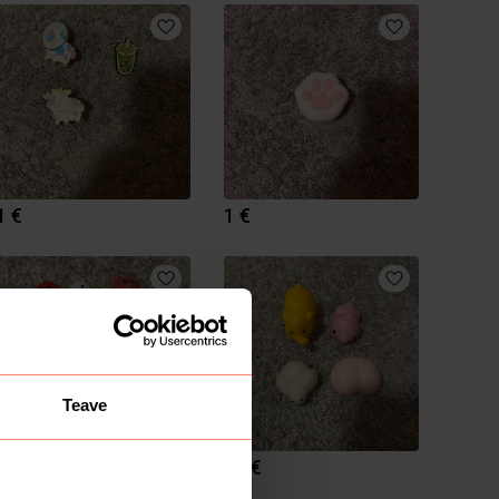
1 €
1 €
Teave
50 €
50 €