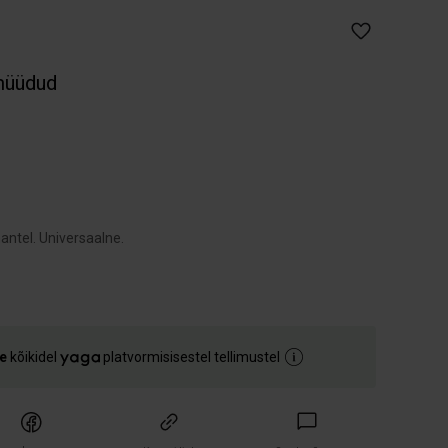
müüdud
tel. Universaalne.
e
kõikidel
platvormisisestel tellimustel