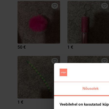
50 €
1 €
Nõusolek
1 €
1 €
Veebilehel on kasutatud küp