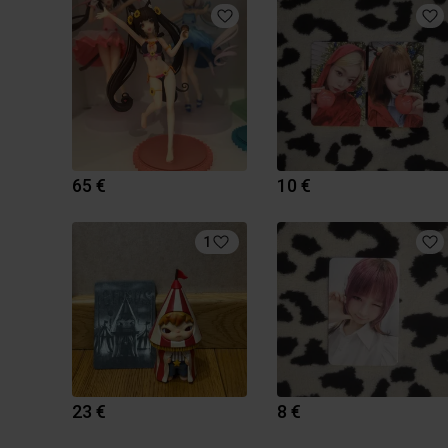
65 €
10 €
1
23 €
8 €