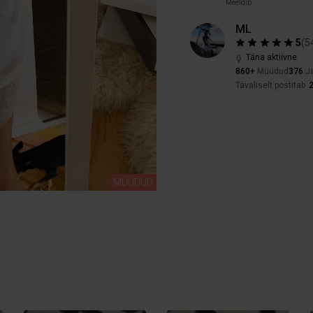
Meeldib
ML
5
(
5
Täna aktiivne
860+
Müüdud
376
Jä
Tavaliselt postitab
2
MÜÜDUD