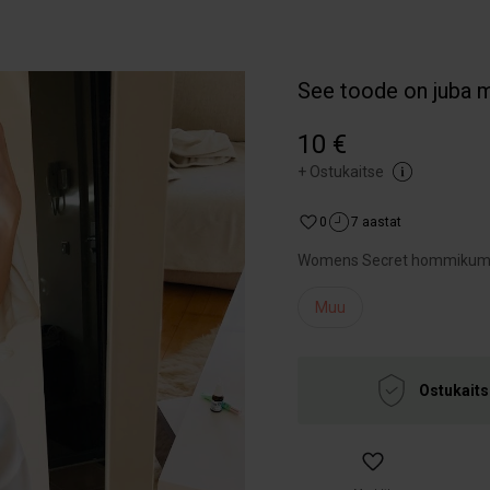
See toode on juba 
10 €
+
Ostukaitse
0
7 aastat
Womens Secret hommikuman
Muu
Ostukaits