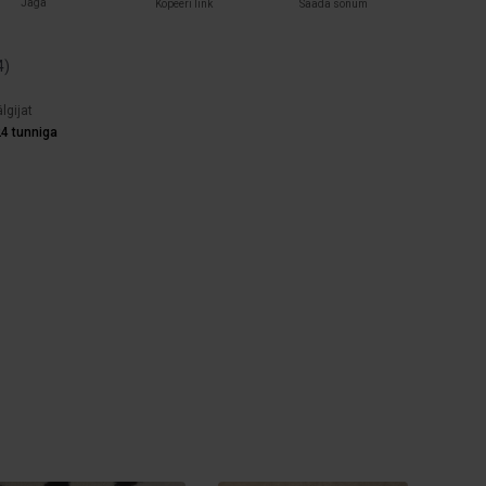
Jaga
Kopeeri link
Saada sõnum
4
)
lgijat
4 tunniga