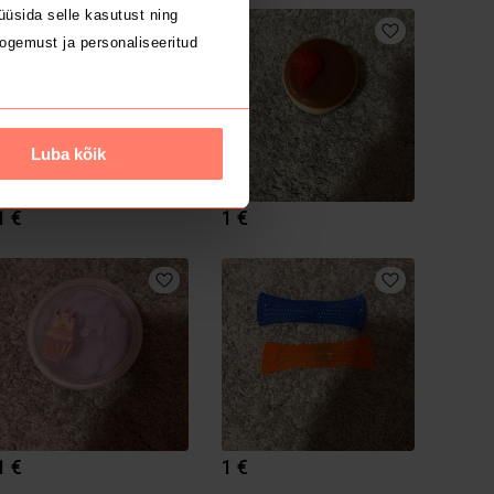
üsida selle kasutust ning
ogemust ja personaliseeritud
Luba kõik
1 €
1 €
1 €
1 €