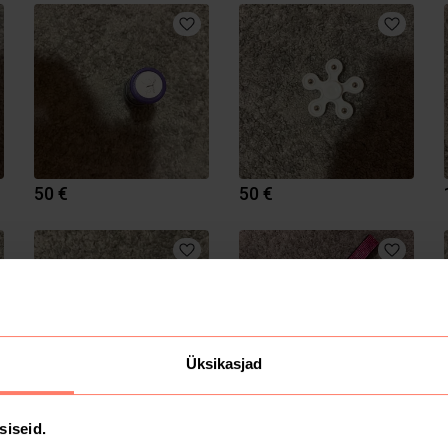
50 €
50 €
Üksikasjad
50 €
1 €
siseid.