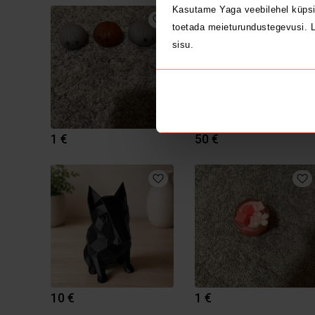
Kasutame Yaga veebilehel küpsi
toetada meieturundustegevusi. L
sisu.
1 €
50 €
10 €
1 €