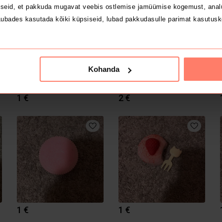
seid, et pakkuda mugavat veebis ostlemise jamüümise kogemust, analü
ubades kasutada kõiki küpsiseid, lubad pakkudasulle parimat kasutusk
Kohanda
1 €
2 €
1 €
1 €