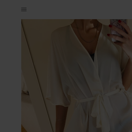
Muu | Womens Secret hommikumantel. Universaal | YAGA