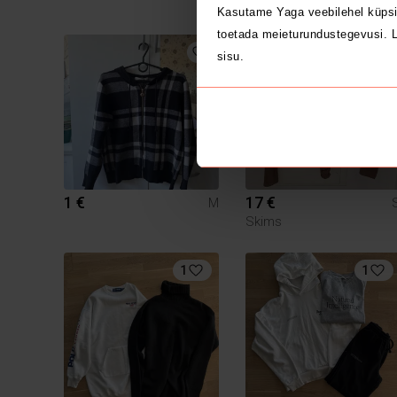
Kasutame Yaga veebilehel küpsi
toetada meieturundustegevusi. L
sisu.
1 €
17 €
M
Skims
1
1