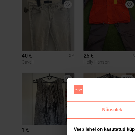
40 €
25 €
XS
Cavalli
Helly Hansen
1
Nõusolek
1 €
1 €
Veebilehel on kasutatud küp
M