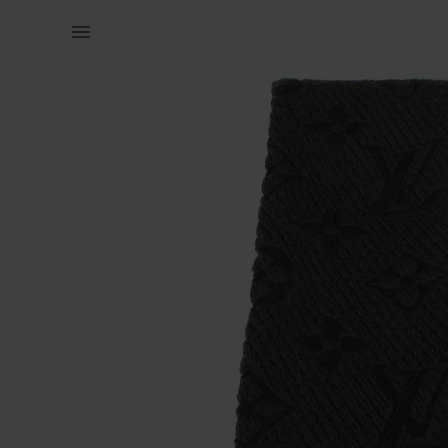
Naistele | LV sall, esineb toppe, muidu korralik | YAGA