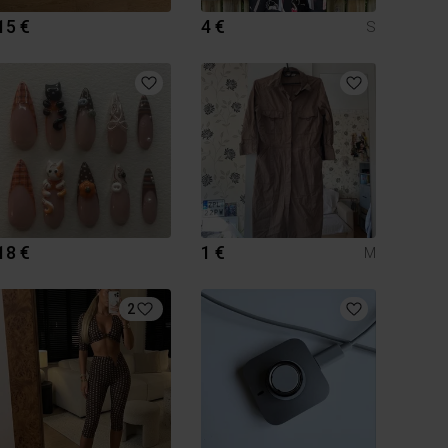
15 €
4 €
S
18 €
1 €
M
2