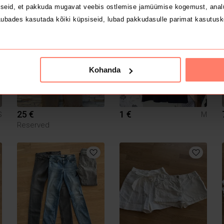
seid, et pakkuda mugavat veebis ostlemise jamüümise kogemust, analü
ubades kasutada kõiki küpsiseid, lubad pakkudasulle parimat kasutusk
1
Kohanda
25 €
1 €
S
M
Reserved