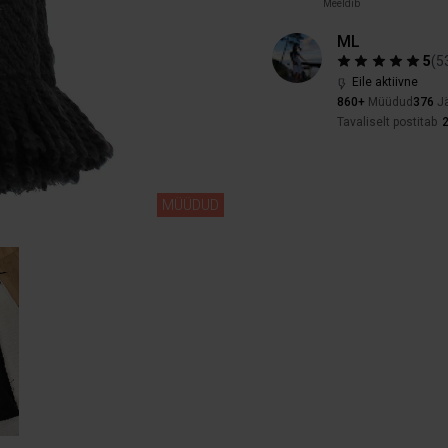
Meeldib
ML
5
(
5
Eile aktiivne
860+
Müüdud
376
Jä
Tavaliselt postitab
2
MÜÜDUD