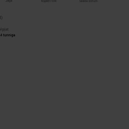
Jaga
Kopeeri link
Saada sõnum
3
)
lgijat
4 tunniga