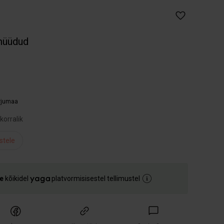
müüdud
arjumaa
korralik
stele
e
kõikidel
platvormisisestel tellimustel