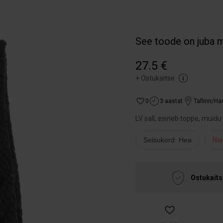
See toode on juba 
27.5 €
+
Ostukaitse
0
3 aastat
Tallinn/H
LV sall, esineb toppe, muidu 
Seisukord: Hea
Nai
Ostukaits