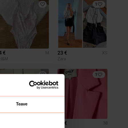
1
4 €
23 €
M
XS
H&M
Zara
1
Teave
1 €
25 €
S
38