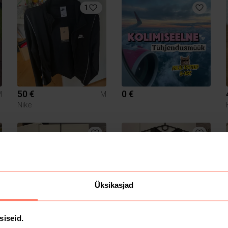
1
50 €
0 €
M
M
Nike
Üksikasjad
1 €
1 €
siseid.
L
M
S