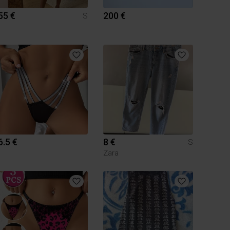
55 €
200 €
S
6.5 €
8 €
S
Zara