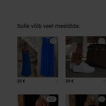
Sulle võib veel meeldida:
25 €
29 €
L
4
1