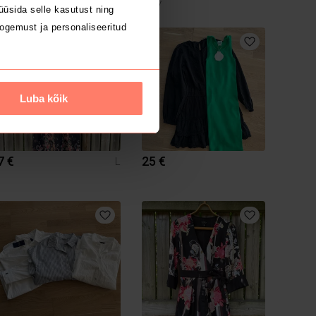
Only
üsida selle kasutust ning
ogemust ja personaliseeritud
1
Luba kõik
7 €
25 €
L