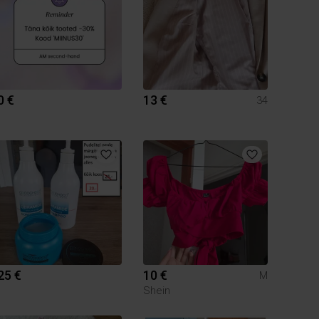
0 €
13 €
34
25 €
10 €
M
Shein