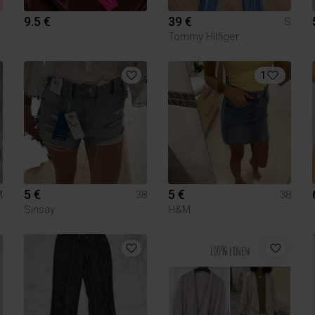
9.5 €
39 €
S
Tommy Hilfiger
1
5 €
5 €
M
38
38
Sinsay
H&M