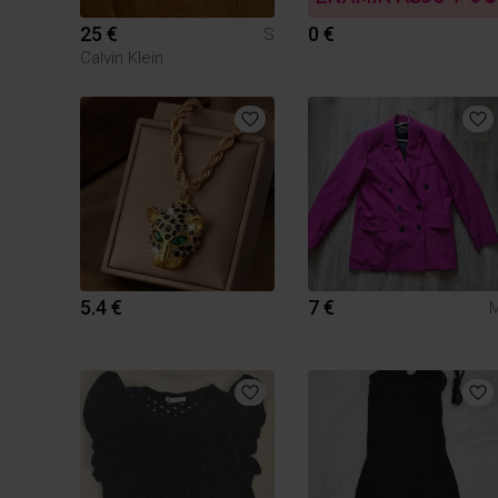
25 €
0 €
S
Calvin Klein
5.4 €
7 €