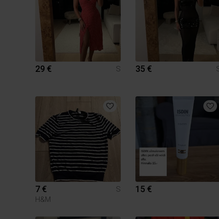
29 €
35 €
S
7 €
15 €
S
H&M