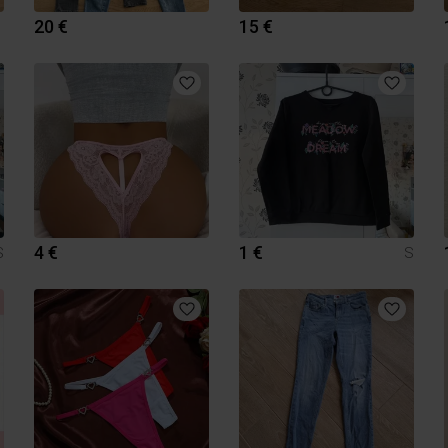
20 €
15 €
4 €
1 €
S
S