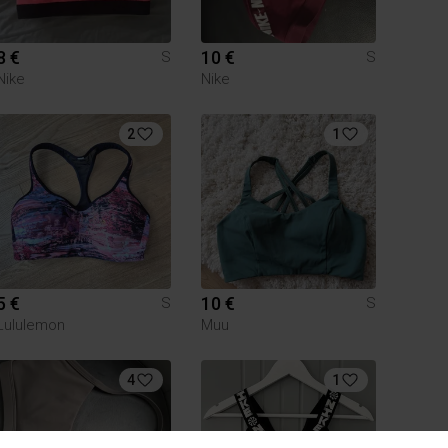
8 €
10 €
S
S
Nike
Nike
2
1
5 €
10 €
S
S
Lululemon
Muu
4
1