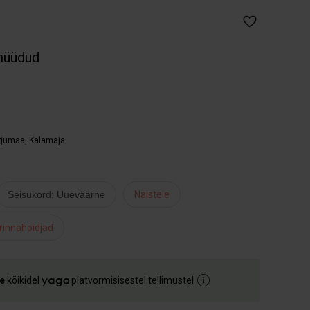
müüdud
arjumaa
,
Kalamaja
Seisukord: Uueväärne
Naistele
rinnahoidjad
e
kõikidel
platvormisisestel tellimustel