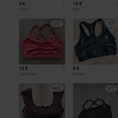
5 €
10 €
S
Shein
Nike
2
1
15 €
6 €
S
Gymshark
Adidas
14
5