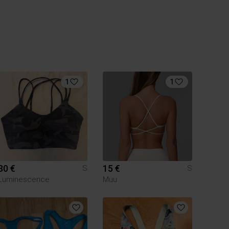
1
1
30 €
15 €
S
S
Luminescence
Muu