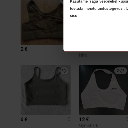
1
Kasutame Yaga veebilehel küpsi
toetada meieturundustegevusi. L
sisu.
2 €
5 €
S
Nike
2
6 €
12 €
S
Gymshark