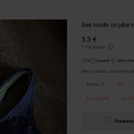
See toode on juba 
3.3 €
+
Ostukaitse
0
4 aastat
Tallinn/H
Nike spordibra, korra kantud
Suurus: S
Nike
Spordiriided
Spordi
Ostukaits