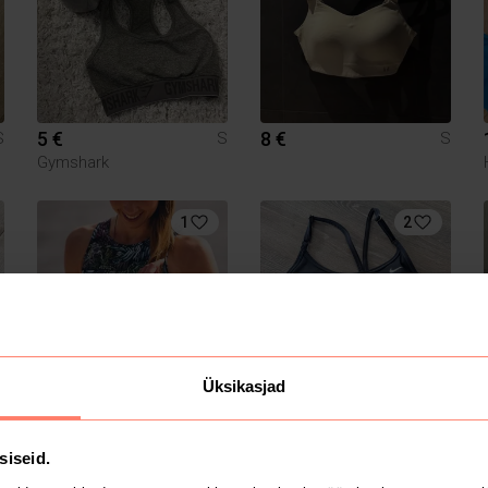
5 €
8 €
S
S
S
Gymshark
1
2
Üksikasjad
8 €
15 €
S
S
S
Nike
siseid.