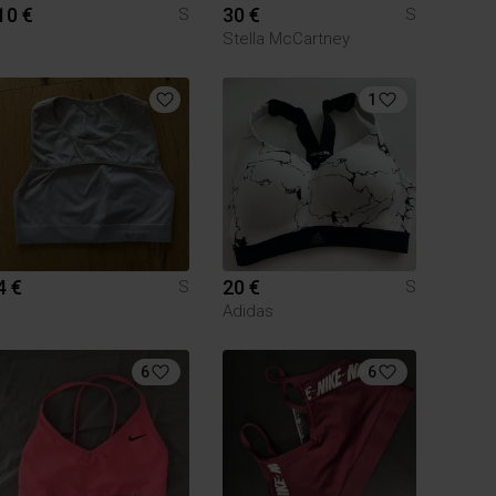
10 €
30 €
S
S
Stella McCartney
1
4 €
20 €
S
S
Adidas
6
6