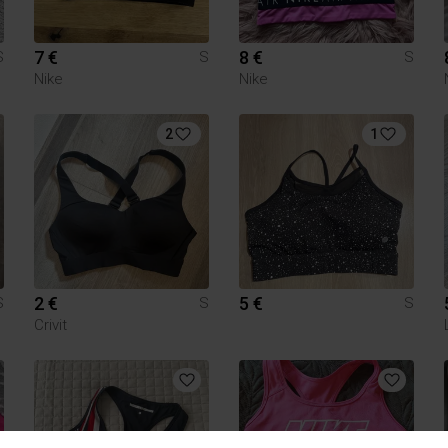
7 €
8 €
S
S
S
Nike
Nike
2
1
2 €
5 €
S
S
S
Crivit