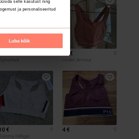
üsida selle kasutust ning
ogemust ja personaliseeritud
Luba kõik
10 €
10 €
S
S
Gymshark
Under Armour
10 €
4 €
S
S
Tommy Hilfiger