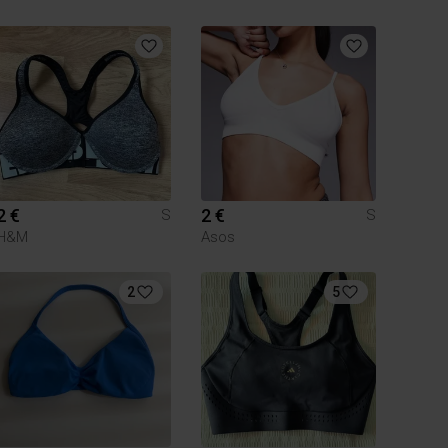
2 €
2 €
S
S
H&M
Asos
2
5