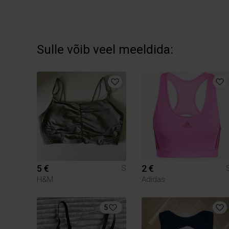
Sulle võib veel meeldida:
5 €
2 €
S
H&M
Adidas
5