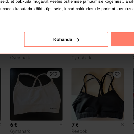
1
seid, et pakkuda mugavat veebis ostlemise jamüümise kogemust, analü
ubades kasutada kõiki küpsiseid, lubad pakkudasulle parimat kasutusk
Kohanda
5 €
10 €
S
S
S
Gymshark
Gymshark
5
6 €
7 €
S
S
S
Gymshark
Reebok