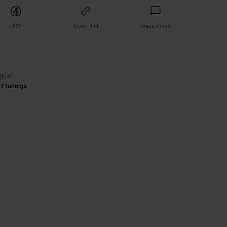
Jaga
Kopeeri link
Saada sõnum
)
gijat
4 tunniga