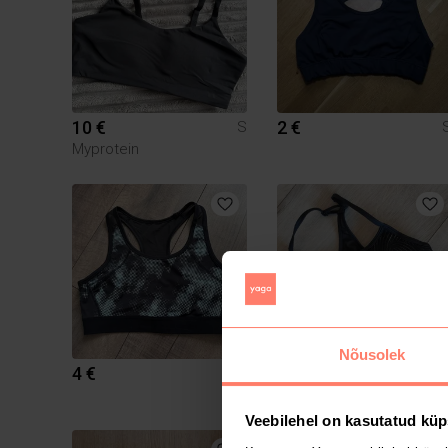
10 €
2 €
S
Myprotein
Nõusolek
4 €
2 €
S
H&M
Veebilehel on kasutatud küp