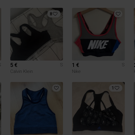
8
5 €
1 €
S
S
S
Calvin Klein
Nike
1