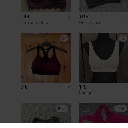
19 €
10 €
S
Luminescence
Oner Active
7 €
1 €
S
Primark
2
1