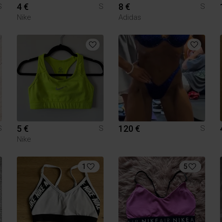
4 €
8 €
S
S
S
Nike
Adidas
5 €
120 €
S
S
S
Nike
1
5