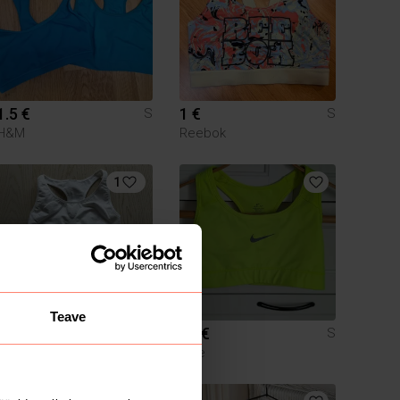
1.5 €
1 €
S
S
H&M
Reebok
1
Teave
5 €
10 €
S
S
Nike