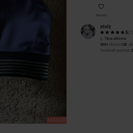
Meeldib
stolz
5
(
1
Täna aktiivne
360+
Müüdud
28
Jäl
Tavaliselt postitab
2
MÜÜDUD