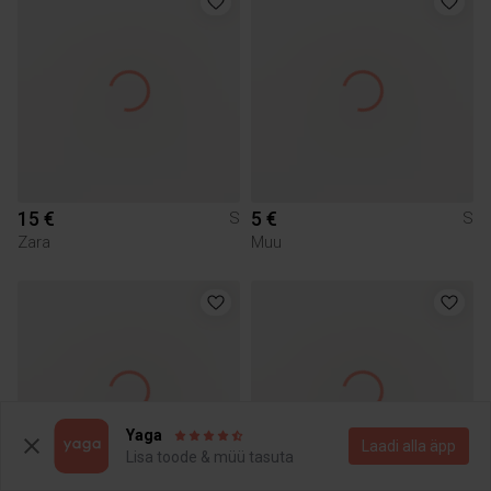
15 €
5 €
S
S
Zara
Muu
Yaga
Laadi alla äpp
Lisa toode & müü tasuta