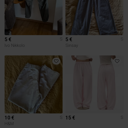
5 €
5 €
S
S
Ivo Nikkolo
Sinsay
10 €
15 €
S
S
H&M