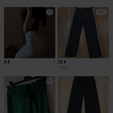
1
8 €
20 €
S
S
Adidas