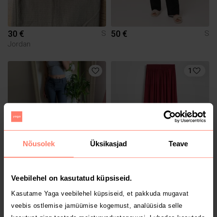
30 €
50 €
S
S
Jordan
1
Nõusolek
Üksikasjad
Teave
10 €
15 €
S
S
Zara
Veebilehel on kasutatud küpsiseid.
Kasutame Yaga veebilehel küpsiseid, et pakkuda mugavat
veebis ostlemise jamüümise kogemust, analüüsida selle