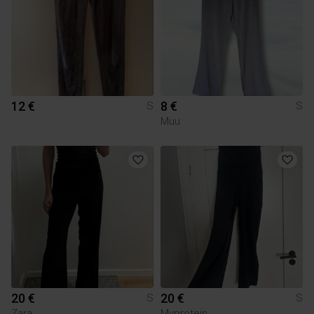
12 €
8 €
S
S
Muu
20 €
20 €
S
S
Zara
Myprotein