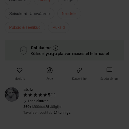
Seisukord: Uueväärne
Naistele
Püksid & seelikud
Püksid
Ostukaitse
Kõikidel
platvormisisestel tellimustel
Jaga
Meeldib
Kopeeri link
Saada sõnum
stolz
5
(
1
)
Täna aktiivne
360+
Müüdud
28
Jälgijat
Tavaliselt postitab
24 tunniga