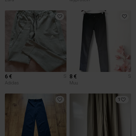
6 €
8 €
S
S
Adidas
Muu
1