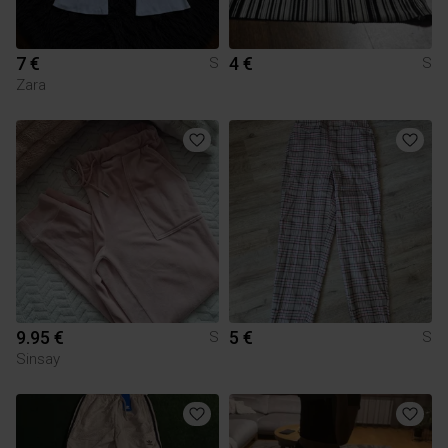
7 €
4 €
S
S
Zara
9.95 €
5 €
S
S
Sinsay