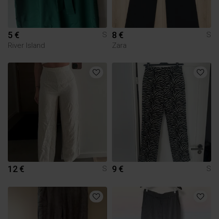
5 €
8 €
S
S
River Island
Zara
12 €
9 €
S
S