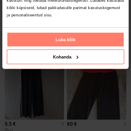
kasutust ning toetada meieturundustegevusi. Lubades kasutada
kõiki küpsiseid, lubad pakkudasulle parimat kasutuskogemust
ja personaliseeritud sisu.
Luba kõik
9 €
38 €
S
S
Kohanda
1
1
5.5 €
60 €
S
S
Muu