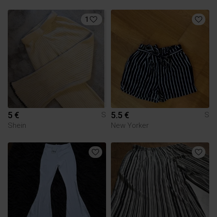
1
5 €
5.5 €
S
S
Shein
New Yorker