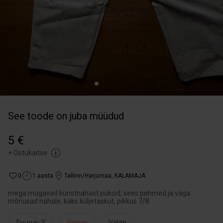
See toode on juba müüdud
5 €
+
Ostukaitse
0
1 aasta
Tallinn/Harjumaa
,
KALAMAJA
mega mugavad kunstnahast püksid, sees pehmed ja väga
mõnusad nahale, kaks küljetaskut, pikkus 7/8
Suurus: S
Sinsay
Valge