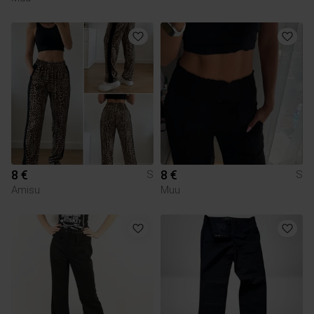
8 €
8 €
S
S
Amisu
Muu