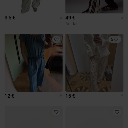
3.5 €
49 €
S
S
Adidas
5
12 €
15 €
S
S