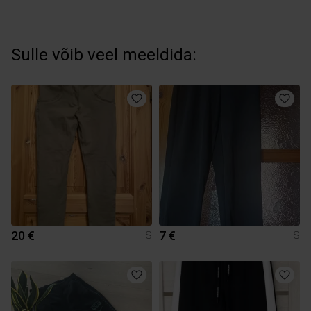
Sulle võib veel meeldida:
20 €
7 €
S
S