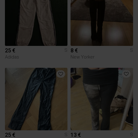
25 €
8 €
S
S
Adidas
New Yorker
25 €
13 €
S
S