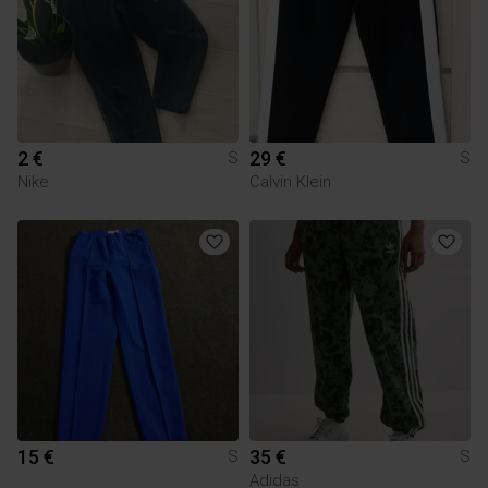
2 €
29 €
S
S
Nike
Calvin Klein
15 €
35 €
S
S
Adidas