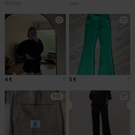
Oh Polly
Zara
4 €
5 €
S
S
1