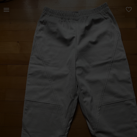
Naistele | mega mugavad kunstnahast püksid, sees p | YAGA