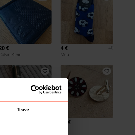
20 €
4 €
40
Calvin Klein
Muu
Teave
4.8 €
35 €