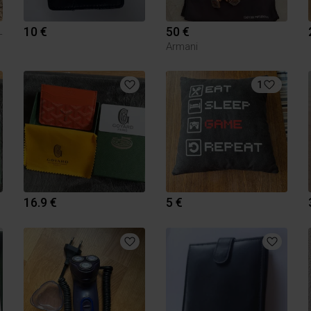
10 €
50 €
L
Armani
1
16.9 €
5 €