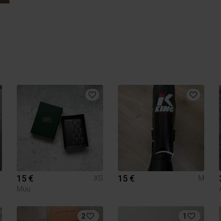
15 €
15 €
XS
M
Muu
2
1