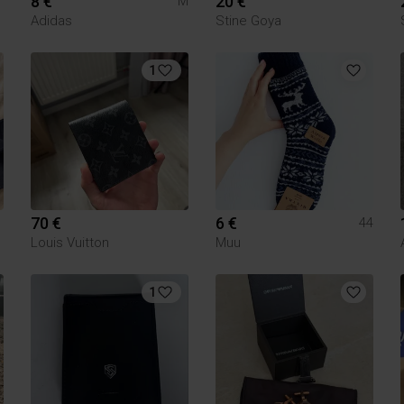
8 €
20 €
M
Adidas
Stine Goya
1
70 €
6 €
44
Louis Vuitton
Muu
1