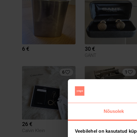
6 €
30 €
GANT
6
1
Nõusolek
26 €
50 €
Calvin Klein
Veebilehel on kasutatud küp