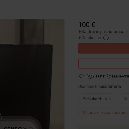
100 €
+
Saatmine pakiautomaati a
+
Ostukaitse
1
2 aastat
Lääne-Vir
Uus toode. Kasutamata
Seisukord: Uus
Me
Muud aksessuaarid mees