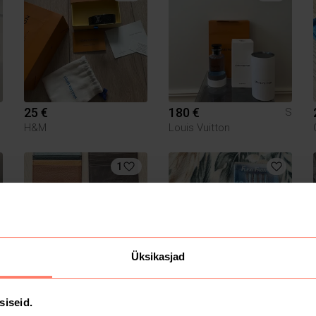
25 €
180 €
S
H&M
Louis Vuitton
1
Üksikasjad
12 €
3.6 €
siseid.