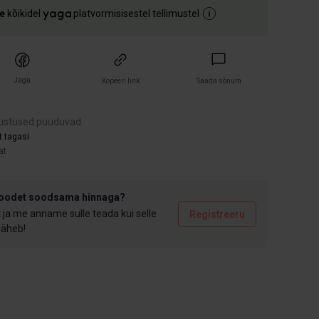
e
kõikidel
platvormisisestel tellimustel
Jaga
Kopeeri link
Saada sõnum
ustused puuduvad
t tagasi
at
toodet soodsama hinnaga?
t ja me anname sulle teada kui selle
Registreeru
 läheb!