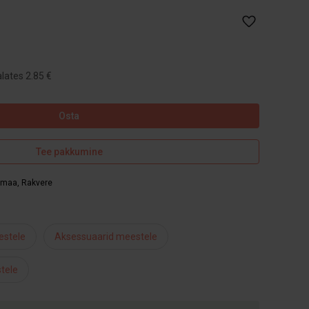
lates 2.85 €
Osta
Tee pakkumine
umaa
,
Rakvere
estele
Aksessuaarid meestele
tele