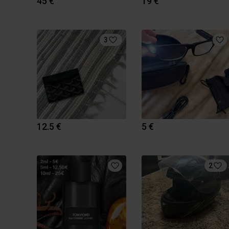
45 €
19 €
3
12.5 €
5 €
2