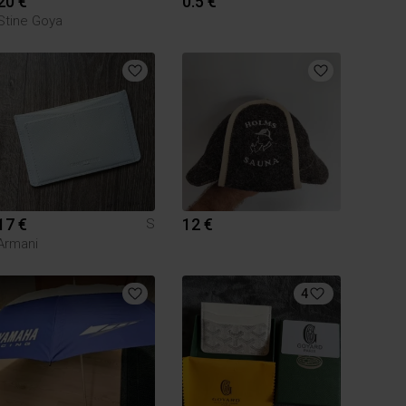
20 €
0.5 €
Stine Goya
17 €
12 €
S
Armani
4