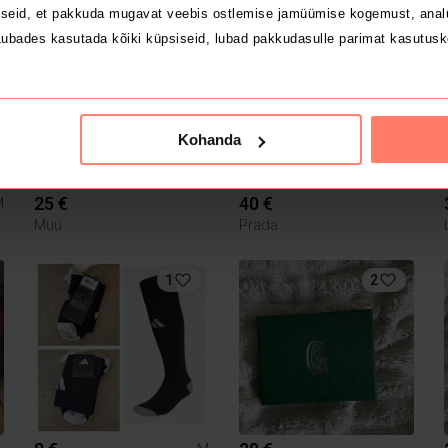
seid, et pakkuda mugavat veebis ostlemise jamüümise kogemust, analü
2
1
ubades kasutada kõiki küpsiseid, lubad pakkudasulle parimat kasutusk
Kohanda
25 €
40 €
M
Muu
Prada
1
2