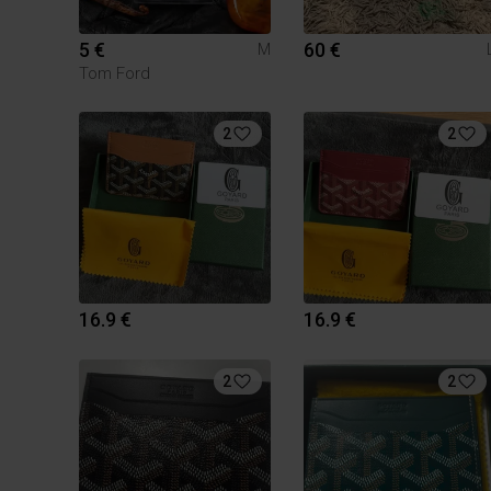
5 €
60 €
M
Tom Ford
2
2
16.9 €
16.9 €
2
2