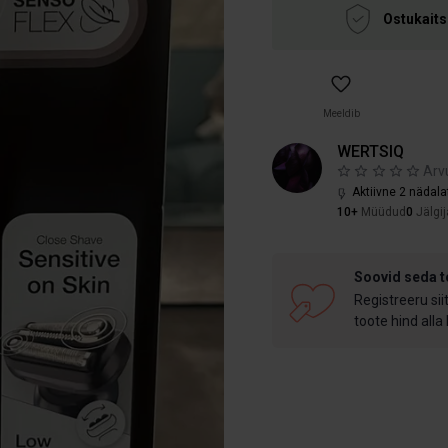
Ostukaits
Meeldib
WERTSIQ
Arv
Aktiivne 2 nädala
10+
Müüdud
0
Jälgij
Soovid seda 
Registreeru sii
toote hind alla