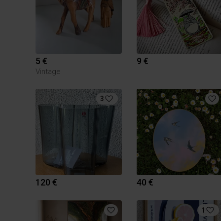
5 €
9 €
Vintage
3
120 €
40 €
1