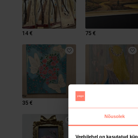
14 €
75 €
35 €
25 €
Nõusolek
Veebilehel on kasutatud küp