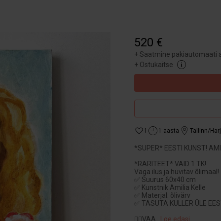
520 €
+
Saatmine pakiautomaati a
+
Ostukaitse
1
1 aasta
Tallinn/Ha
*SUPER* EESTI KUNST! AM
*RARITEET* VAID 1 TK!
Väga ilus ja huvitav õlimaal!
✅ Suurus 60x40 cm
✅ Kunstnik Amilia Kelle
✅ Materjal: õlivärv
✅ TASUTA KULLER ÜLE EEST
👉🏻VAA
...
Loe edasi