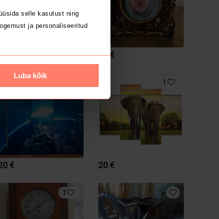
üsida selle kasutust ning
ogemust ja personaliseeritud
75 €
75 €
Luba kõik
1
1
20 €
20 €
1