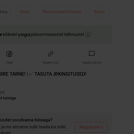
 Uus
Kodu
Aksessuaarid kodule
Kunst
e
kõikidel
platvormisisestel tellimustel
Jaga
Kopeeri link
Saada sõnum
IIRE TARNE! | ✅ TASUTA 🎁KINGITUSED!
)
ijat
4 tunniga
toodet soodsama hinnaga?
t ja me anname sulle teada kui selle
Registreeru
 läheb!