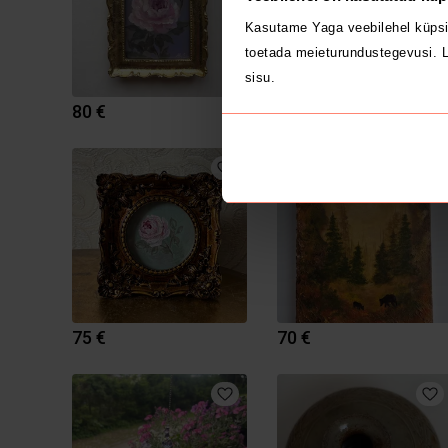
Kasutame Yaga veebilehel küpsi
toetada meieturundustegevusi. L
sisu.
80 €
65 €
75 €
70 €