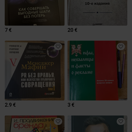
7 €
20 €
2.9 €
3 €