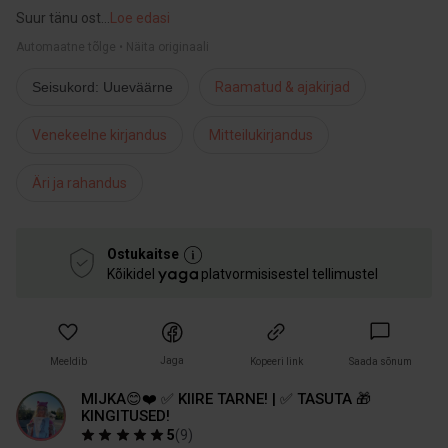
Suur tänu ost
...
Loe edasi
Automaatne tõlge • Näita originaali
Seisukord: Uueväärne
Raamatud & ajakirjad
Venekeelne kirjandus
Mitteilukirjandus
Äri ja rahandus
Ostukaitse
Kõikidel
platvormisisestel tellimustel
Jaga
Meeldib
Kopeeri link
Saada sõnum
MIJKA😊❤️ ✅ KIIRE TARNE! | ✅ TASUTA 🎁
KINGITUSED!
5
(
9
)