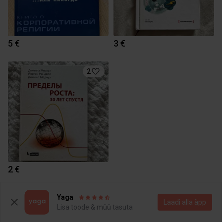
5 €
3 €
2
2 €
Yaga
Yaga pealehele
Laadi alla äpp
Lisa toode & müü tasuta