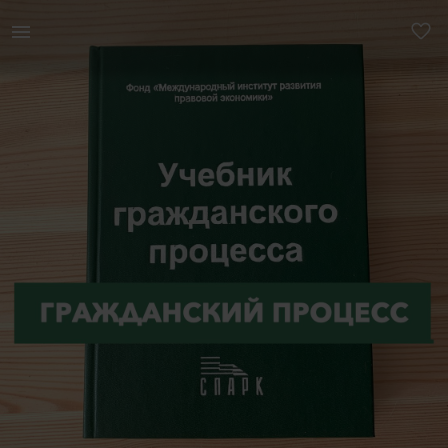
Raamatud & ajakirjad | УЧЕБНИК ГРАЖДАНСКОГО ПРОЦЕССА1996г. Изд | YAGA