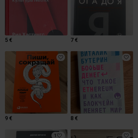
5 €
7 €
9 €
8 €
1