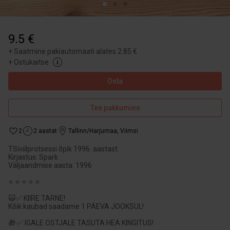
9.5 €
+
Saatmine pakiautomaati alates 2.85 €
+
Ostukaitse
Osta
Tee pakkumine
2
2 aastat
Tallinn/Harjumaa
,
Viimsi
TSiviilprotsessi õpik 1996. aastast.
Kirjastus: Spark
Väljaandmise aasta: 1996
⭐ ⭐ ⭐ ⭐ ⭐
🙀✅ KIIRE TARNE!
Kõik kaubad saadame 1 PÄEVA JOOKSUL!
🎁 ✅ IGALE OSTJALE TASUTA HEA KINGITUS!