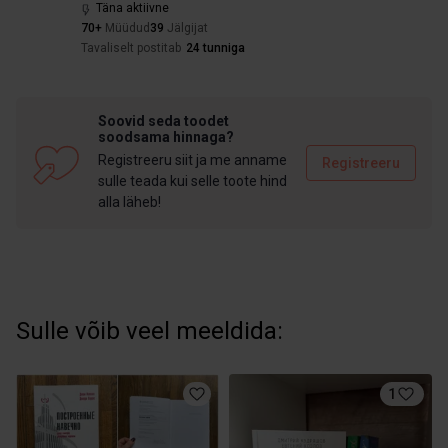
Täna aktiivne
70+
Müüdud
39
Jälgijat
Tavaliselt postitab
24 tunniga
Soovid seda toodet
soodsama hinnaga?
Registreeru siit ja me anname
Registreeru
sulle teada kui selle toote hind
alla läheb!
Sulle võib veel meeldida:
1