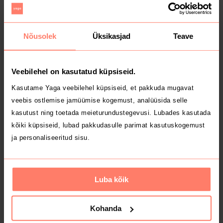
1
7
Nõusolek
Üksikasjad
Teave
Veebilehel on kasutatud küpsiseid.
Kasutame Yaga veebilehel küpsiseid, et pakkuda mugavat
veebis ostlemise jamüümise kogemust, analüüsida selle
kasutust ning toetada meieturundustegevusi. Lubades kasutada
8 €
5 €
kõiki küpsiseid, lubad pakkudasulle parimat kasutuskogemust
ja personaliseeritud sisu.
3
2
Luba kõik
Kohanda