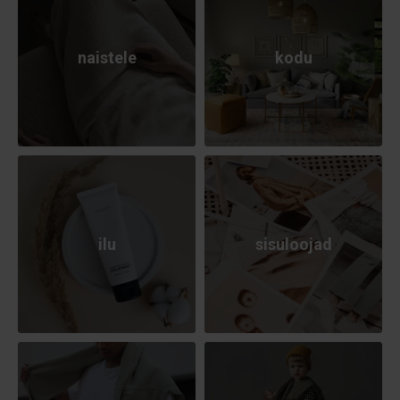
naistele
kodu
ilu
sisuloojad