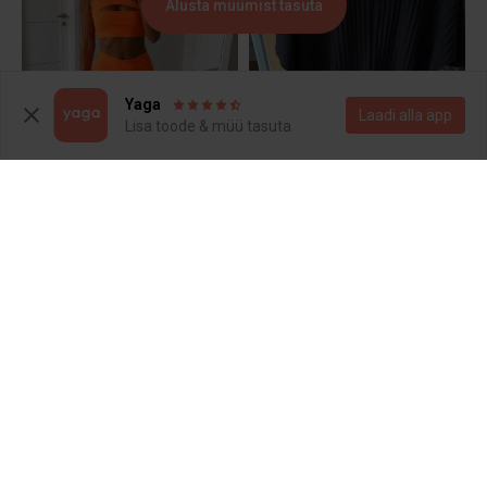
Alusta müümist tasuta
Yaga
Laadi alla äpp
Lisa toode & müü tasuta
15 €
20 €
S
S
COS
50 €
110 €
38,5
40