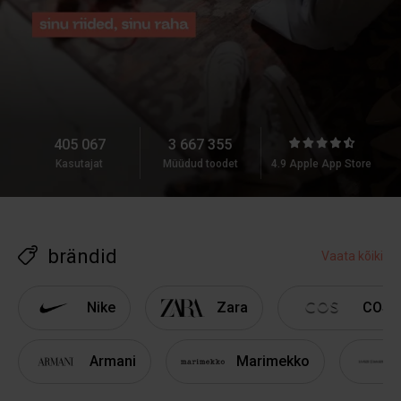
405 067
3 667 355
Kasutajat
Müüdud toodet
4.9
Apple App Store
brändid
Vaata kõiki
Nike
Zara
COS
Armani
Marimekko