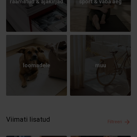
raamatud & ajakirjad
sport & vaba aeg
loomadele
muu
Viimati lisatud
Filtreeri