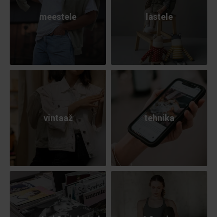
meestele
lastele
vintaaž
tehnika