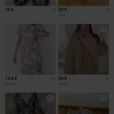
10 €
20 €
40
39
Nike
13.6 €
24 €
XS
M
Mohito
Amisu