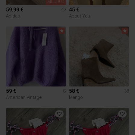
MÜÜDUD
59.99 €
45 €
42
Adidas
About You
59 €
58 €
S
38
American Vintage
Mango