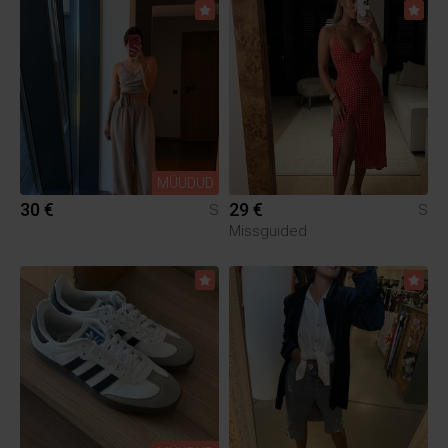
MÜÜDUD
30 €
29 €
S
S
Missguided