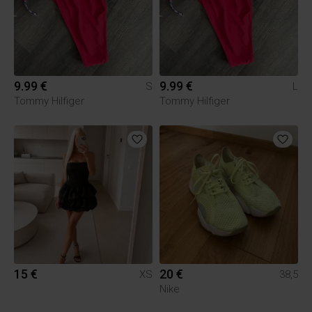
9.99 €
9.99 €
S
L
Tommy Hilfiger
Tommy Hilfiger
15 €
20 €
XS
38,5
Nike