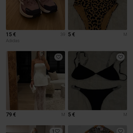
15 €
5 €
39
M
Adidas
79 €
5 €
M
M
1