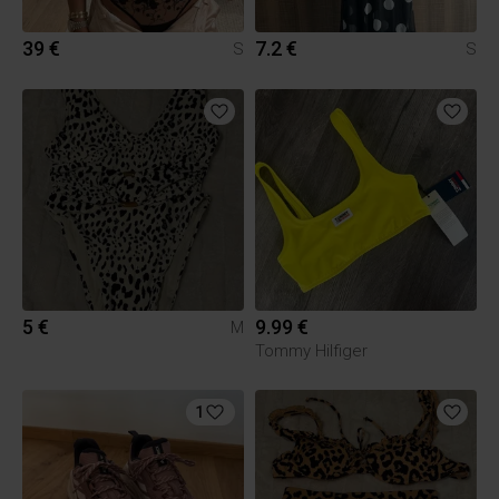
39 €
7.2 €
S
S
5 €
9.99 €
M
Tommy Hilfiger
1