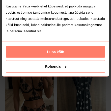
Kasutame Yaga veebilehel küpsiseid, et pakkuda mugavat
veebis ostlemise jamüümise kogemust, analüüsida selle
kasutust ning toetada meieturundustegevusi. Lubades kasutada
kõiki küpsiseid, lubad pakkudasulle parimat kasutuskogemust
ja personaliseeritud sisu.
Luba kõik
9.99 €
15 €
XL
XS
Guess
Zara
Kohanda