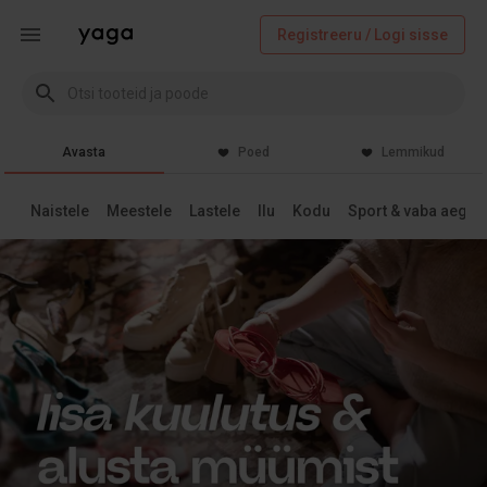
Registreeru / Logi sisse
Avasta
Poed
Lemmikud
Naistele
Meestele
Lastele
Ilu
Kodu
Sport & vaba aeg