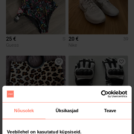
25 €
20 €
S
39
Guess
Nike
Nõusolek
Üksikasjad
Teave
70 €
35 €
M
XS
Muu
Veebilehel on kasutatud küpsiseid.