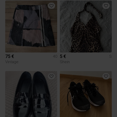
75 €
5 €
40
S
Vintage
Shein