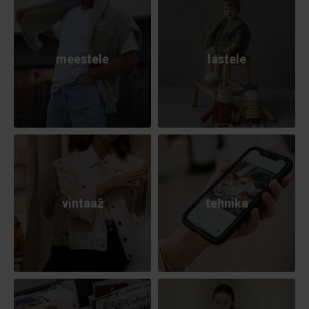
meestele
lastele
vintaaž
tehnika