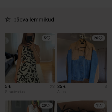
päeva lemmikud
5
26
5 €
35 €
XS
S
Stradivarius
Asos
20
1