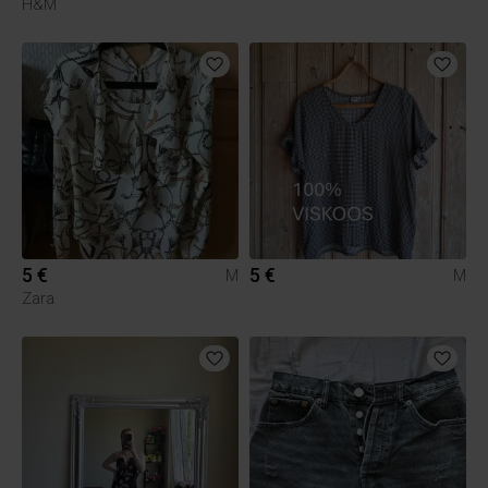
H&M
5 €
5 €
M
M
Zara