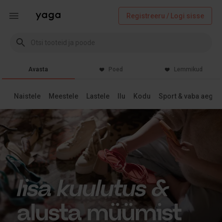
Registreeru / Logi sisse
Avasta
Poed
Lemmikud
Naistele
Meestele
Lastele
Ilu
Kodu
Sport & vaba aeg