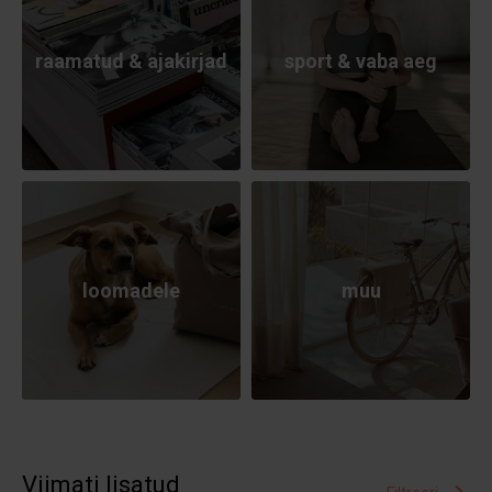
raamatud & ajakirjad
sport & vaba aeg
loomadele
muu
Viimati lisatud