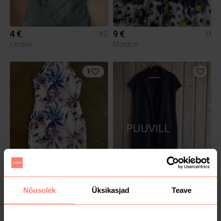
4 €
9 €
XS
M
Lindex
Monton
1
15 €
8 €
S
3XL
Missguided
Nõusolek
Üksikasjad
Teave