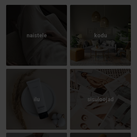
naistele
kodu
ilu
sisuloojad