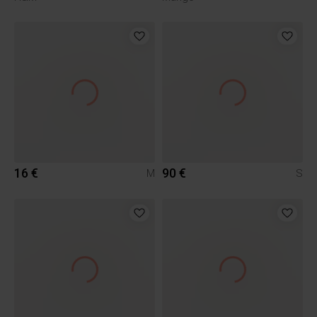
16 €
90 €
M
S