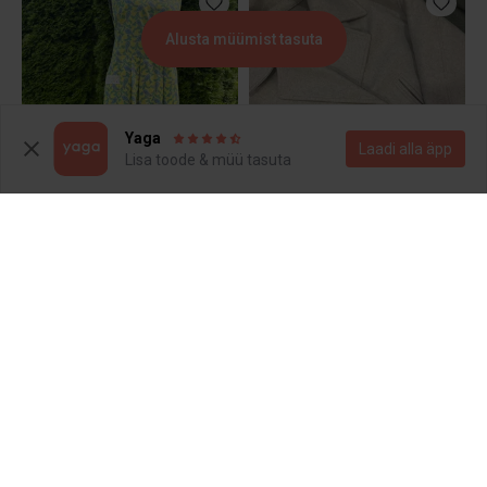
Alusta müümist tasuta
Yaga
Laadi alla äpp
Lisa toode & müü tasuta
55 €
35 €
L
L
Stradivarius