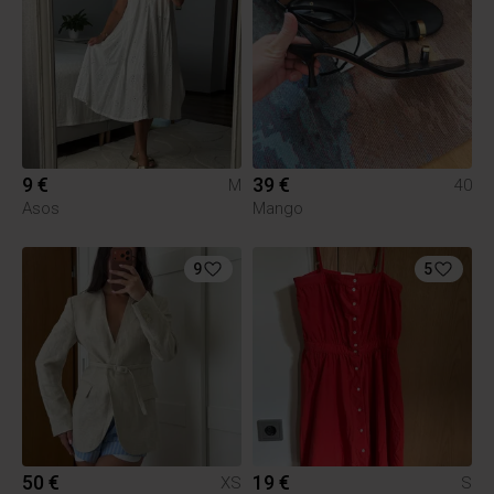
9 €
39 €
M
40
Asos
Mango
9
5
50 €
19 €
XS
S