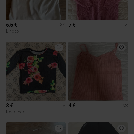
6.5 €
7 €
XS
34
Lindex
3 €
4 €
S
XS
Reserved