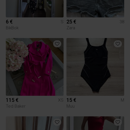
6 €
25 €
S
38
BikBok
Zara
115 €
15 €
XS
M
Ted Baker
Muu