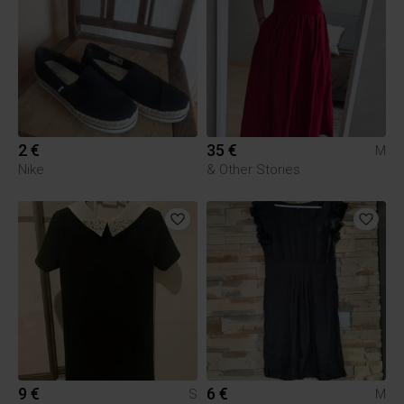
2 €
35 €
M
Nike
& Other Stories
9 €
6 €
S
M