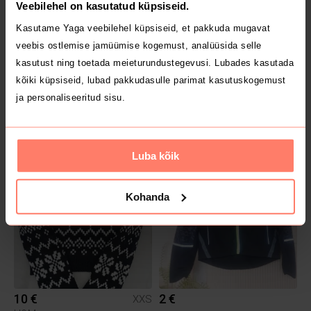
Veebilehel on kasutatud küpsiseid.
Kasutame Yaga veebilehel küpsiseid, et pakkuda mugavat
veebis ostlemise jamüümise kogemust, analüüsida selle
kasutust ning toetada meieturundustegevusi. Lubades kasutada
kõiki küpsiseid, lubad pakkudasulle parimat kasutuskogemust
ja personaliseeritud sisu.
1.5 €
19 €
XXS
M
H&M
Luba kõik
Kohanda
10 €
2 €
XXS