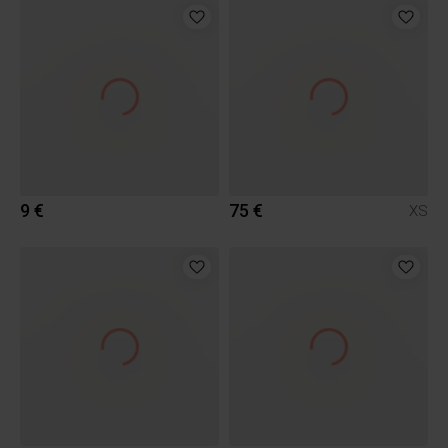
9 €
75 €
XS