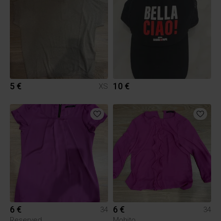
5 €
10 €
XS
6 €
6 €
34
34
Reserved
Mohito