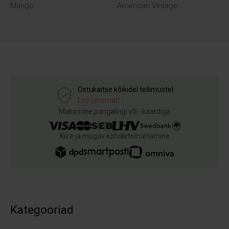
Mango
American Vintage
Ostukaitse kõikidel tellimustel
Loe lähemalt ›
Maksmine pangalingi või -kaardiga
Kiire ja mugav kohaletoimetamine
Kategooriad