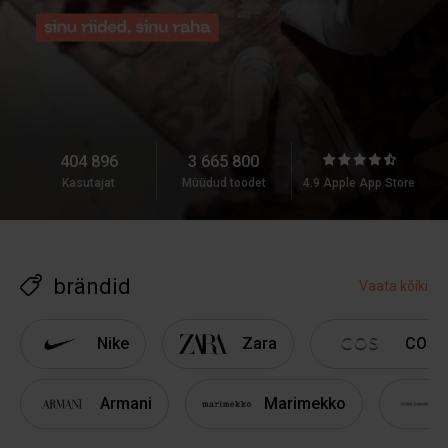
404 896
3 665 800
Kasutajat
Müüdud toodet
4.9
Apple App Store
brändid
Vaata kõiki
Nike
Zara
COS
Armani
Marimekko