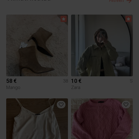
Filtreeri
58 €
10 €
38
S
Mango
Zara