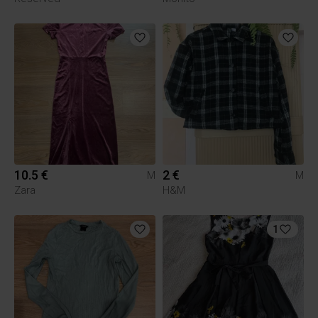
10.5 €
2 €
M
M
Zara
H&M
1